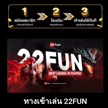
ทางเข้าเล่น 22FUN