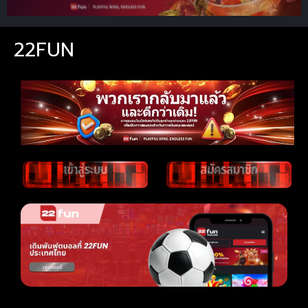
22FUN