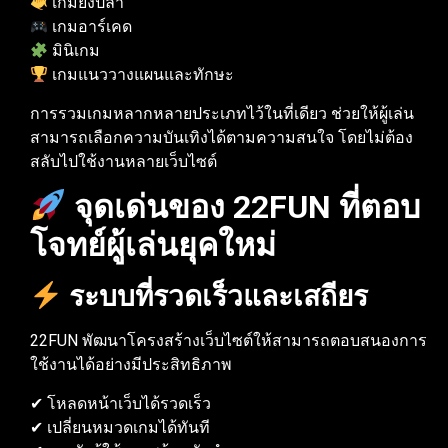
เกมยิงปลา
เกมอาร์เคด
มินิเกม
เกมแนววางแผนและทักษะ
การรวมเกมหลากหลายประเภทไว้ในที่เดียว ช่วยให้ผู้เล่น
สามารถเลือกความบันเทิงได้ตามความสนใจ โดยไม่ต้อง
สลับไปใช้งานหลายเว็บไซต์
จุดเด่นของ 22FUN ที่ตอบ
โจทย์ผู้เล่นยุคใหม่
ระบบที่รวดเร็วและเสถียร
22FUN พัฒนาโครงสร้างเว็บไซต์ให้สามารถตอบสนองการ
ใช้งานได้อย่างมีประสิทธิภาพ
✔ โหลดหน้าเว็บได้รวดเร็ว
✔ เปลี่ยนหมวดเกมได้ทันที