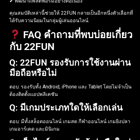
✔ พัฒนาแพลตฟอร์มอย่างต่อเนื่อง
คุณสมบัติเหล่านี้ช่วยให้ 22FUN กลายเป็นอีกหนึ่งตัวเลือกที่
ได้รับความนิยมในกลุ่มผู้เล่นออนไลน์
FAQ คำถามที่พบบ่อยเกี่ยว
กับ 22FUN
Q: 22FUN รองรับการใช้งานผ่าน
มือถือหรือไม่
ตอบ: รองรับทั้ง Android, iPhone และ Tablet โดยไม่จำเป็น
ต้องติดตั้งแอปพลิเคชัน
Q: มีเกมประเภทใดให้เลือกเล่น
ตอบ: มีทั้งสล็อตออนไลน์ เกมสด กีฬาออนไลน์ เกมยิงปลา
เกมอาร์เคด และมินิเกม