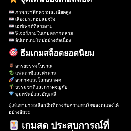
ภาพกราฟิกความละเอียดสูง
เสียงประกอบสมจริง
เอฟเฟกต์ที่สวยงาม
ฟีเจอร์ภายในเกมหลากหลาย
อัปเดตเกมใหม่อย่างต่อเนื่อง
ธีมเกมสล็อตยอดนิยม
อารยธรรมโบราณ
แฟนตาซีและตำนาน
อวกาศและโลกอนาคต
ธรรมชาติและการผจญภัย
ขุมทรัพย์และอัญมณี
ผู้เล่นสามารถเลือกธีมที่ตรงกับความสนใจของตนเองได้
อย่างอิสระ
เกมสด ประสบการณ์ที่