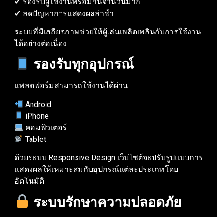
✔ รองรับผู้ใช้งานพร้อมกันจำนวนมาก
✔ ลดปัญหาการแสดงผลล่าช้า
ระบบที่มีเสถียรภาพช่วยให้ผู้เล่นเพลิดเพลินกับการใช้งาน
ได้อย่างต่อเนื่อง
รองรับทุกอุปกรณ์
แพลตฟอร์มสามารถใช้งานได้ผ่าน
Android
iPhone
คอมพิวเตอร์
Tablet
ด้วยระบบ Responsive Design เว็บไซต์จะปรับรูปแบบการ
แสดงผลให้เหมาะสมกับอุปกรณ์แต่ละประเภทโดย
อัตโนมัติ
ระบบรักษาความปลอดภัย