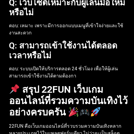
Q: เว็บไซต์เหมาะกับผู้เล่นมือใหม่
หรือไม่
ตอบ: เหมาะ เพราะมีการออกแบบเมนูที่เข้าใจง่ายและใช้
งานสะดวก
Q: สามารถเข้าใช้งานได้ตลอด
เวลาหรือไม่
ตอบ: ระบบเปิดให้บริการตลอด 24 ชั่วโมง เพื่อให้ผู้เล่น
สามารถเข้าใช้งานได้ตามต้องกา
สรุป 22FUN เว็บเกม
ออนไลน์ที่รวมความบันเทิงไว้
อย่างครบครัน
22FUN คือเว็บเกมออนไลน์ที่รวบรวมความบันเทิงหลาก
หลายประเภทไว้ในแพลตฟอร์มเดียว ไม่ว่าจะเป็นสล็อต